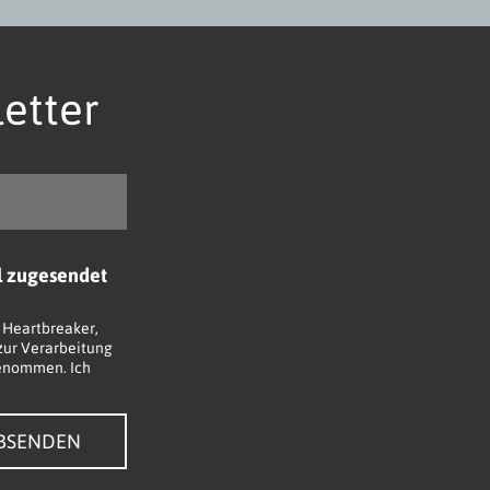
etter
l zugesendet
 Heartbreaker,
 zur Verarbeitung
enommen. Ich
BSENDEN