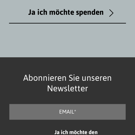
Ja ich möchte spenden
Abonnieren Sie unseren
Newsletter
E
-
M
a
C
Ja ich möchte den
i