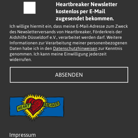
h
Heartbreaker Newsletter
l
e
kostenlos per E-Mail
*
c
zugesendet bekommen.
k
Ich willige hiermit ein, dass meine E-Mail-Adresse zum Zweck
b
des Newsletterversands von Heartbreaker, Förderkreis der
Aidshilfe Düsseldorf e.V., verarbeitet werden darf. Weitere
o
Informationen zur Verarbeitung meiner personenbezogenen
x
Daten habe ich in den
Datenschutzhinweisen
zur Kenntnis
e
genommen. Ich kann meine Einwilligung jederzeit
widerrufen.
n
*
ABSENDEN
Impressum