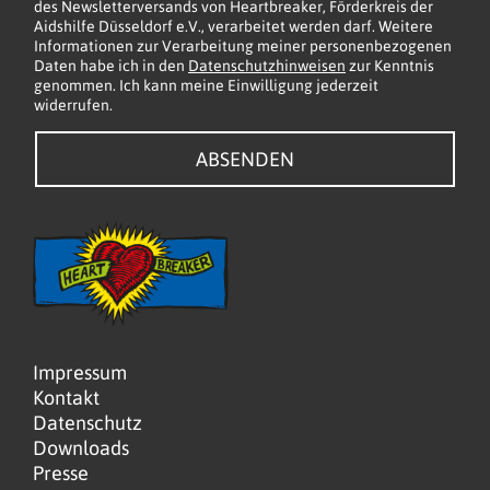
b
des Newsletterversands von Heartbreaker, Förderkreis der
Aidshilfe Düsseldorf e.V., verarbeitet werden darf. Weitere
o
Informationen zur Verarbeitung meiner personenbezogenen
x
Daten habe ich in den
Datenschutzhinweisen
zur Kenntnis
e
genommen. Ich kann meine Einwilligung jederzeit
widerrufen.
n
*
ABSENDEN
Impressum
Kontakt
Datenschutz
Downloads
Presse