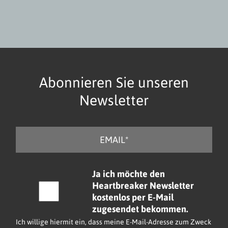
Abonnieren Sie unseren
Newsletter
E
-
M
a
C
Ja ich möchte den
i
h
Heartbreaker Newsletter
l
e
kostenlos per E-Mail
*
c
zugesendet bekommen.
k
Ich willige hiermit ein, dass meine E-Mail-Adresse zum Zweck