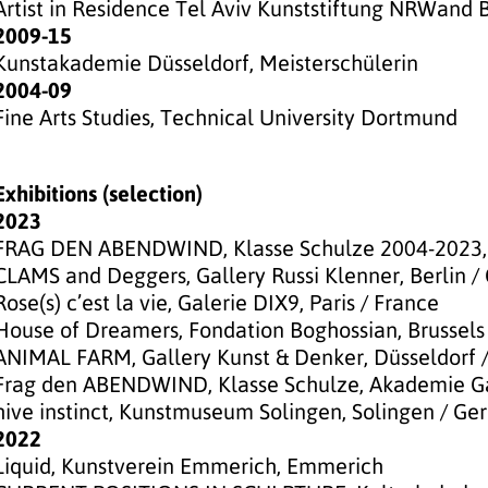
Artist in Residence Tel Aviv Kunststiftung NRWand
2009-15
Kunstakademie Düsseldorf, Meisterschülerin
2004-09
Fine Arts Studies, Technical University Dortmund
Exhibitions (selection)
2023
FRAG DEN ABENDWIND, Klasse Schulze 2004-2023, 
CLAMS and Deggers, Gallery Russi Klenner, Berlin 
Rose(s) c’est la vie, Galerie DIX9, Paris / France
House of Dreamers, Fondation Boghossian, Brussels
ANIMAL FARM, Gallery Kunst & Denker, Düsseldorf
Frag den ABENDWIND, Klasse Schulze, Akademie Ga
hive instinct, Kunstmuseum Solingen, Solingen / G
2022
Liquid, Kunstverein Emmerich, Emmerich