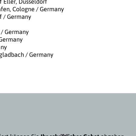
Eller, Düsseldorf
en, Cologne / Germany
rf / Germany
e / Germany
 Germany
any
gladbach / Germany