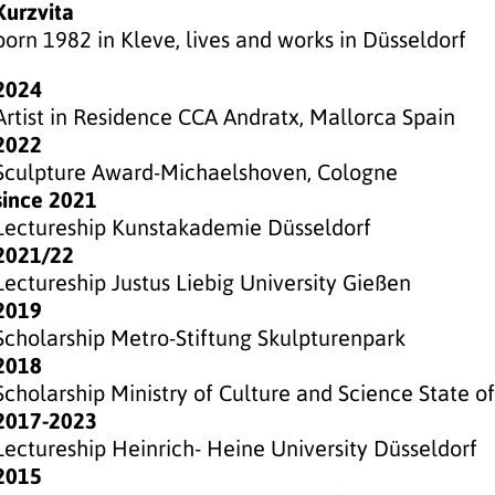
Kurzvita
born 1982 in Kleve, lives and works in Düsseldorf
2024
Artist in Residence CCA Andratx, Mallorca Spain
2022
Sculpture Award-Michaelshoven, Cologne
since 2021
Lectureship Kunstakademie Düsseldorf
2021/22
Lectureship Justus Liebig University Gießen
2019
Scholarship Metro-Stiftung Skulpturenpark
2018
Scholarship Ministry of Culture and Science State o
2017-2023
Lectureship Heinrich- Heine University Düsseldorf
2015