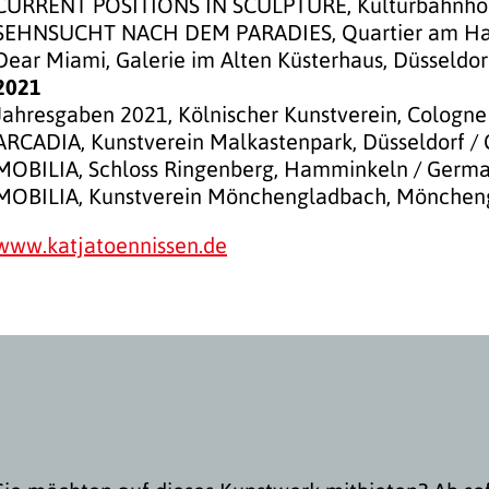
CURRENT POSITIONS IN SCULPTURE, Kulturbahnhof 
SEHNSUCHT NACH DEM PARADIES, Quartier am Haf
Dear Miami, Galerie im Alten Küsterhaus, Düsseldo
2021
Jahresgaben 2021, Kölnischer Kunstverein, Cologn
ARCADIA, Kunstverein Malkastenpark, Düsseldorf /
MOBILIA, Schloss Ringenberg, Hamminkeln / Germ
MOBILIA, Kunstverein Mönchengladbach, Mönchen
www.katjatoennissen.de