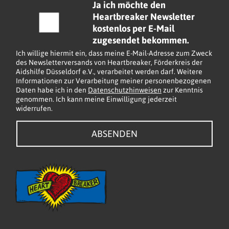
C
Ja ich möchte den
i
h
Heartbreaker Newsletter
l
e
kostenlos per E-Mail
*
c
zugesendet bekommen.
k
Ich willige hiermit ein, dass meine E-Mail-Adresse zum Zweck
b
des Newsletterversands von Heartbreaker, Förderkreis der
Aidshilfe Düsseldorf e.V., verarbeitet werden darf. Weitere
o
Informationen zur Verarbeitung meiner personenbezogenen
x
Daten habe ich in den
Datenschutzhinweisen
zur Kenntnis
e
genommen. Ich kann meine Einwilligung jederzeit
widerrufen.
n
*
ABSENDEN