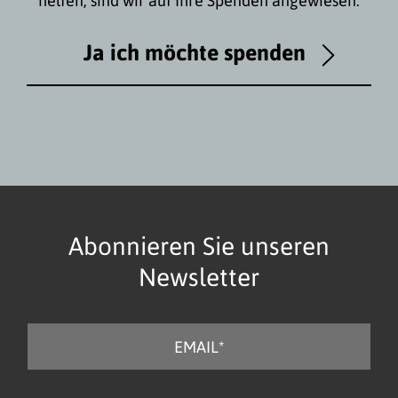
helfen, sind wir auf Ihre Spenden angewiesen.
Ja ich möchte spenden
Abonnieren Sie unseren
Newsletter
E
-
M
a