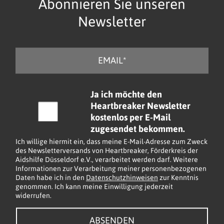
Abonnieren Sie unseren
Newsletter
E
-
M
a
C
Ja ich möchte den
i
h
Heartbreaker Newsletter
l
e
kostenlos per E-Mail
*
c
zugesendet bekommen.
k
Ich willige hiermit ein, dass meine E-Mail-Adresse zum Zweck
b
des Newsletterversands von Heartbreaker, Förderkreis der
Aidshilfe Düsseldorf e.V., verarbeitet werden darf. Weitere
o
Informationen zur Verarbeitung meiner personenbezogenen
x
Daten habe ich in den
Datenschutzhinweisen
zur Kenntnis
e
genommen. Ich kann meine Einwilligung jederzeit
widerrufen.
n
*
ABSENDEN