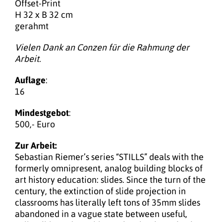
Offset-Print
H 32 x B 32 cm
gerahmt
Vielen Dank an Conzen für die Rahmung der
Arbeit.
Auflage
:
16
Mindestgebot
:
500,- Euro
Zur Arbeit:
Sebastian Riemer’s series “STILLS” deals with the
formerly omnipresent, analog building blocks of
art history education: slides. Since the turn of the
century, the extinction of slide projection in
classrooms has literally left tons of 35mm slides
abandoned in a vague state between useful,