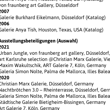
von fraunberg art Gallery, Düsseldorf
2007
Galerie Burkhard Eikelmann, Düsseldorf (Katalog)
2006
Galerie Anya Tish, Houston, Texas, USA (Katalog)
Ausstellungsbeteiligungen (Auswahl)
2021
Urban Jungle, von fraunberg art gallery, Düsseldor
art Karlsruhe selection @Christian Marx Galerie, Vi
Maxim Wakultschik, ART Galerie 7, Köln, Germany
Galeria Simon Nolte, Palma de Mallorca, Illes Balea
2020
Christian Marx Galerie, Düsseldorf, Germany
Nachtbrötchen 3.0 – Rheinterrasse, Düsseldorf, Ge
Galeria Simon Nolte, Palma de Mallorca, Illes Balea
Städtische Galerie Bietigheim-Bissingen, Germany
Art Galerie 7, Köln, Germany