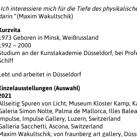
„Ich interessiere mich für die Tiefe des physikalis
darin.“
(Maxim Wakultschik)
Kurzvita
1973 Geboren in Minsk, Weißrussland
1992 – 2000
Studium an der Kunstakademie Düsseldorf, bei Profe
Schiff
Lebt und arbeitet in Düsseldorf
Einzelausstellungen (Auswahl)
2021
Allseitig Spuren von Licht, Museum Kloster Kamp, 
Galeria Simon Nolte, Palma de Mallorca, Illes Balea
Impulse, Impulse Gallery, Luzern, Switzerland
Galleria Sacchetti, Ascona, Switzerland
Maxim Wakultschik, von fraunberg art gallery, Düs