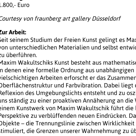
1.800,- Euro
Courtesy von fraunberg art gallery Düsseldorf
Zur Arbeit:
Seit seinem Studium der Freien Kunst gelingt es Max
von unterschiedlichen Materialien und selbst entwi
zu überführen.
Maxim Wakultschiks Kunst besteht aus mathematisc
in denen eine formelle Ordnung aus unabhängigen E
vielschichtigen Arbeiten erforscht er das Zusammen
Oberflächenstruktur und Farbvibration. Dabei liegt
Reflexion des Umgebungslichts entsteht und zu oszil
uns ständig zu einer proaktiven Annäherung an die
einem Kunstwerk von Maxim Wakultschik führt die 
Perspektive zu verblüffenden neuen Eindrücken. Da
Objekte – die Trennungslinie zwischen Wirklichkeit 
stimuliert, die Grenzen unserer Wahrnehmung zu ü