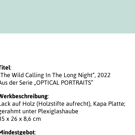
Titel
:
„The Wild Calling In The Long Night“, 2022
Aus der Serie „OPTICAL PORTRAITS”
Werkbeschreibung
:
Lack auf Holz (Holzstifte aufrecht), Kapa Platte;
gerahmt unter Plexiglashaube
35 x 26 x 8,6 cm
Mindestgebot
: