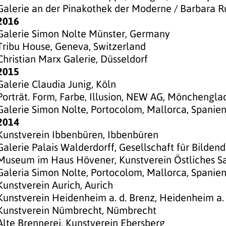
Galerie an der Pinakothek der Moderne / Barbara 
2016
Galerie Simon Nolte Münster, Germany
Tribu House, Geneva, Switzerland
Christian Marx Galerie, Düsseldorf
2015
Galerie Claudia Junig, Köln
Porträt. Form, Farbe, Illusion, NEW AG, Mönchengl
Galerie Simon Nolte, Portocolom, Mallorca, Spanie
2014
Kunstverein Ibbenbüren, Ibbenbüren
Galerie Palais Walderdorff, Gesellschaft für Bildende
Museum im Haus Hövener, Kunstverein Östliches Sa
Galeria Simon Nolte, Portocolom, Mallorca, Spanie
Kunstverein Aurich, Aurich
Kunstverein Heidenheim a. d. Brenz, Heidenheim a. 
Kunstverein Nümbrecht, Nümbrecht
Alte Brennerei, Kunstverein Ebersberg