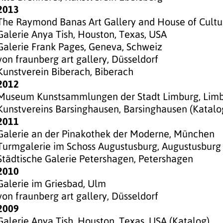
2013
The Raymond Banas Art Gallery and House of Cultur
Galerie Anya Tish, Houston, Texas, USA
Galerie Frank Pages, Geneva, Schweiz
von fraunberg art gallery, Düsseldorf
Kunstverein Biberach, Biberach
2012
Museum Kunstsammlungen der Stadt Limburg, Lim
Kunstvereins Barsinghausen, Barsinghausen (Katalo
2011
Galerie an der Pinakothek der Moderne, München
Turmgalerie im Schoss Augustusburg, Augustusburg
Städtische Galerie Petershagen, Petershagen
2010
Galerie im Griesbad, Ulm
von fraunberg art gallery, Düsseldorf
2009
Galerie Anya Tish, Houston, Texas, USA (Katalog)