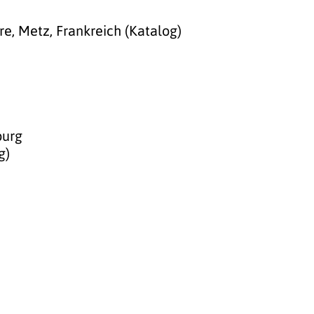
e, Metz, Frankreich (Katalog)
burg
g)