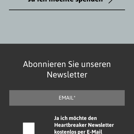
Abonnieren Sie unseren
Newsletter
E
-
M
a
C
Ja ich möchte den
i
h
Heartbreaker Newsletter
l
e
kostenlos per E-Mail