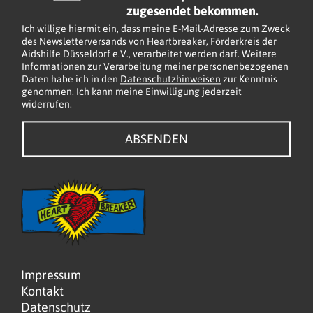
*
c
zugesendet bekommen.
k
Ich willige hiermit ein, dass meine E-Mail-Adresse zum Zweck
b
des Newsletterversands von Heartbreaker, Förderkreis der
Aidshilfe Düsseldorf e.V., verarbeitet werden darf. Weitere
o
Informationen zur Verarbeitung meiner personenbezogenen
x
Daten habe ich in den
Datenschutzhinweisen
zur Kenntnis
e
genommen. Ich kann meine Einwilligung jederzeit
widerrufen.
n
*
ABSENDEN
Impressum
Kontakt
Datenschutz