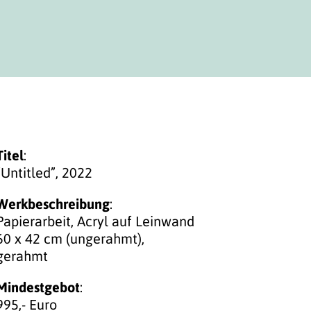
Titel
:
“Untitled”, 2022
Werkbeschreibung
:
Papierarbeit, Acryl auf Leinwand
60 x 42 cm (ungerahmt),
gerahmt
Mindestgebot
:
995,- Euro