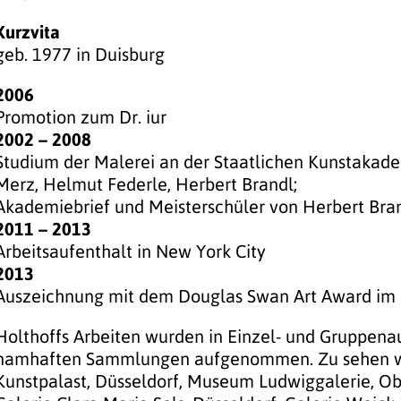
Kurzvita
geb. 1977 in Duisburg
2006
Promotion zum Dr. iur
2002 – 2008
Studium der Malerei an der Staatlichen Kunstakade
Merz, Helmut Federle, Herbert Brandl;
Akademiebrief und Meisterschüler von Herbert Bra
2011 – 2013
Arbeitsaufenthalt in New York City
2013
Auszeichnung mit dem Douglas Swan Art Award i
Holthoffs Arbeiten wurden in Einzel- und Gruppenau
namhaften Sammlungen aufgenommen. Zu sehen wa
Kunstpalast, Düsseldorf, Museum Ludwiggalerie, 