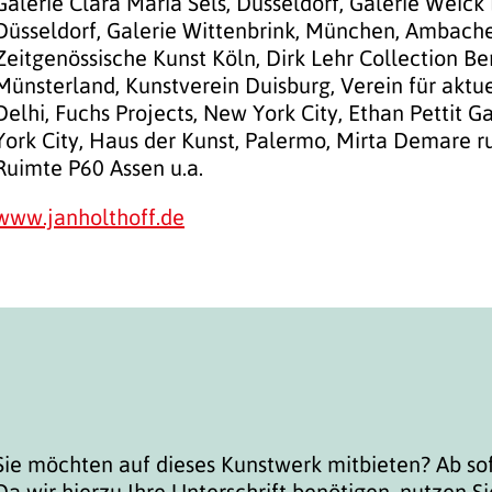
Galerie Clara Maria Sels, Düsseldorf, Galerie Weick
Düsseldorf, Galerie Wittenbrink, München, Ambach
Zeitgenössische Kunst Köln, Dirk Lehr Collection Be
Münsterland, Kunstverein Duisburg, Verein für akt
Delhi, Fuchs Projects, New York City, Ethan Pettit 
York City, Haus der Kunst, Palermo, Mirta Demare r
Ruimte P60 Assen u.a.
www.janholthoff.de
Sie möchten auf dieses Kunstwerk mitbieten? Ab so
Da wir hierzu Ihre Unterschrift benötigen, nutzen Si