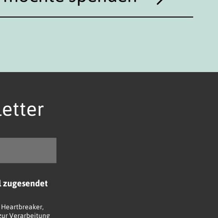
etter
l zugesendet
 Heartbreaker,
 zur Verarbeitung