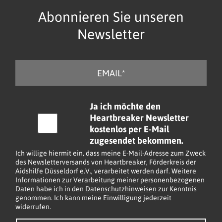
Abonnieren Sie unseren
Newsletter
E
-
M
a
C
Ja ich möchte den
i
h
Heartbreaker Newsletter
l
e
kostenlos per E-Mail
*
c
zugesendet bekommen.
k
Ich willige hiermit ein, dass meine E-Mail-Adresse zum Zweck
b
des Newsletterversands von Heartbreaker, Förderkreis der
Aidshilfe Düsseldorf e.V., verarbeitet werden darf. Weitere
o
Informationen zur Verarbeitung meiner personenbezogenen
x
Daten habe ich in den
Datenschutzhinweisen
zur Kenntnis
e
genommen. Ich kann meine Einwilligung jederzeit
widerrufen.
n
*