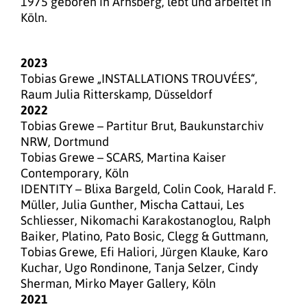
1975 geboren in Arnsberg, lebt und arbeitet in
Köln.
2023
Tobias Grewe „INSTALLATIONS TROUVÉES“,
Raum Julia Ritterskamp, Düsseldorf
2022
Tobias Grewe – Partitur Brut, Baukunstarchiv
NRW, Dortmund
Tobias Grewe – SCARS, Martina Kaiser
Contemporary, Köln
IDENTITY – Blixa Bargeld, Colin Cook, Harald F.
Müller, Julia Gunther, Mischa Cattaui, Les
Schliesser, Nikomachi Karakostanoglou, Ralph
Baiker, Platino, Pato Bosic, Clegg & Guttmann,
Tobias Grewe, Efi Haliori, Jürgen Klauke, Karo
Kuchar, Ugo Rondinone, Tanja Selzer, Cindy
Sherman, Mirko Mayer Gallery, Köln
2021