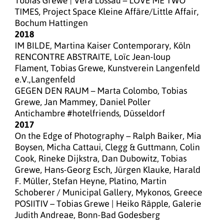
Tobias Grewe | Vera Lossau – LOVE ME TWO
TIMES, Project Space Kleine Affäre/Little Affair,
Bochum Hattingen
2018
IM BILDE, Martina Kaiser Contemporary, Köln
RENCONTRE ABSTRAITE, Loïc Jean-loup
Flament, Tobias Grewe, Kunstverein Langenfeld
e.V.,Langenfeld
GEGEN DEN RAUM – Marta Colombo, Tobias
Grewe, Jan Mammey, Daniel Poller
Antichambre #hotelfriends, Düsseldorf
2017
On the Edge of Photography – Ralph Baiker, Mia
Boysen, Micha Cattaui, Clegg & Guttmann, Colin
Cook, Rineke Dijkstra, Dan Dubowitz, Tobias
Grewe, Hans-Georg Esch, Jürgen Klauke, Harald
F. Müller, Stefan Heyne, Platino, Martin
Schoberer / Municipal Gallery, Mykonos, Greece
POSIITIV – Tobias Grewe | Heiko Räpple, Galerie
Judith Andreae, Bonn-Bad Godesberg