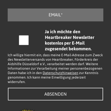
E
-
M
a
C
Ja ich möchte den
i
h
Heartbreaker Newsletter
l
e
kostenlos per E-Mail
*
c
zugesendet bekommen.
k
Ich willige hiermit ein, dass meine E-Mail-Adresse zum Zweck
b
des Newsletterversands von Heartbreaker, Förderkreis der
Aidshilfe Düsseldorf e.V., verarbeitet werden darf. Weitere
o
Informationen zur Verarbeitung meiner personenbezogenen
x
Daten habe ich in den
Datenschutzhinweisen
zur Kenntnis
e
genommen. Ich kann meine Einwilligung jederzeit
widerrufen.
n
*
ABSENDEN