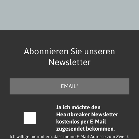
Abonnieren Sie unseren
Newsletter
E
-
M
a
C
Ja ich möchte den
i
h
Heartbreaker Newsletter
l
e
kostenlos per E-Mail
*
c
zugesendet bekommen.
k
Ich willige hiermit ein, dass meine E-Mail-Adresse zum Zweck