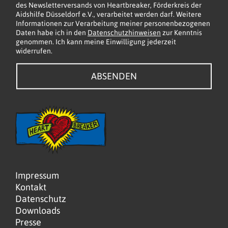
b
des Newsletterversands von Heartbreaker, Förderkreis der
Aidshilfe Düsseldorf e.V., verarbeitet werden darf. Weitere
o
Informationen zur Verarbeitung meiner personenbezogenen
x
Daten habe ich in den
Datenschutzhinweisen
zur Kenntnis
e
genommen. Ich kann meine Einwilligung jederzeit
widerrufen.
n
*
ABSENDEN
Impressum
Kontakt
Datenschutz
Downloads
Presse