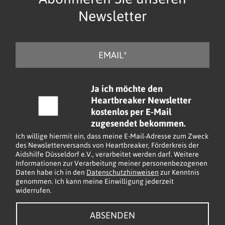
Newsletter
E
-
M
a
C
Ja ich möchte den
i
h
Heartbreaker Newsletter
l
e
kostenlos per E-Mail
*
c
zugesendet bekommen.
k
Ich willige hiermit ein, dass meine E-Mail-Adresse zum Zweck
b
des Newsletterversands von Heartbreaker, Förderkreis der
Aidshilfe Düsseldorf e.V., verarbeitet werden darf. Weitere
o
Informationen zur Verarbeitung meiner personenbezogenen
x
Daten habe ich in den
Datenschutzhinweisen
zur Kenntnis
e
genommen. Ich kann meine Einwilligung jederzeit
widerrufen.
n
*
ABSENDEN